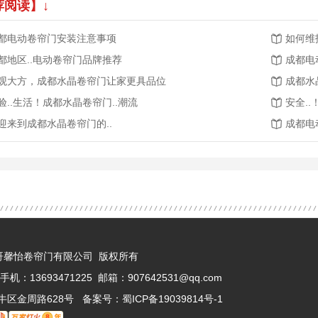
荐阅读】↓
都电动卷帘门安装注意事项
如何维
都地区..电动卷帘门品牌推荐
成都电
观大方，成都水晶卷帘门让家更具品位
成都水
验..生活！成都水晶卷帘门..潮流
安全.
迎来到成都水晶卷帘门的..
成都电
都市巴哥馨怡卷帘门有限公司 版权所有
手机：13693471225 邮箱：907642531@qq.com
牛区金周路628号 备案号：
蜀ICP备19039814号-1