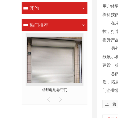
用户体
其他
着科技
在
热门推荐
技，打
提升产
另
线展示
建设，
总
质，拓
都电动卷帘门
成都水晶卷帘门
门企业
上一篇