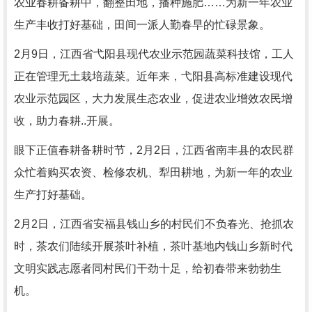
农业春耕备耕中，翻整田地，播种施肥……为新一年农业
生产丰收打好基础，田间一派人勤春早的忙碌景象。
2月9日，江西省弋阳县现代农业示范园蔬菜科技馆，工人
正在管理无土栽培蔬菜。近年来，弋阳县高标准建设现代
农业示范园区，大力发展生态农业，促进农业增效农民增
收，助力春耕..开展。
眼下正值春耕备耕时节，2月2日，江西省南丰县的农民群
众忙着购买农资、检修农机、犁田耕地，为新一年的农业
生产打好基础。
2月2日，江西省安福县钱山乡的村民们不负春光、抢抓农
时，茶农们陆续开展茶叶补植，茶叶基地内钱山乡新时代
文明实践志愿者同村民们干劲十足，给初春带来勃勃生
机。