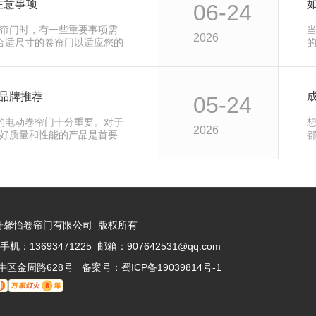
注意事项
06-24
帘门时，有一些重要事项需
2026
择合适尺寸的卷帘门以适应您的
门品牌推荐
05-24
.的电动卷帘门十分重要。对于
2026
好质量和性能的产品是首要
都市巴哥馨怡卷帘门有限公司 版权所有
手机：13693471225 邮箱：907642531@qq.com
牛区金周路628号 备案号：
蜀ICP备19039814号-1