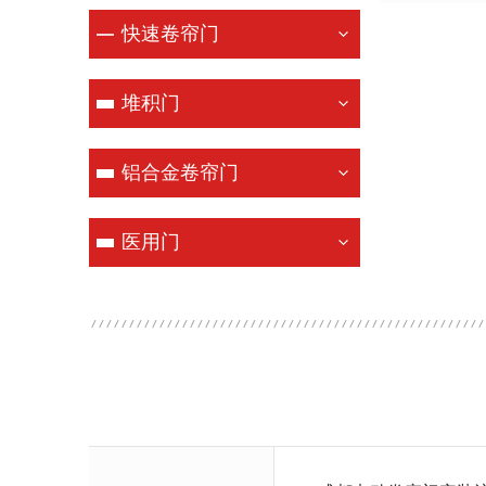
快速卷帘门
堆积门
铝合金卷帘门
医用门