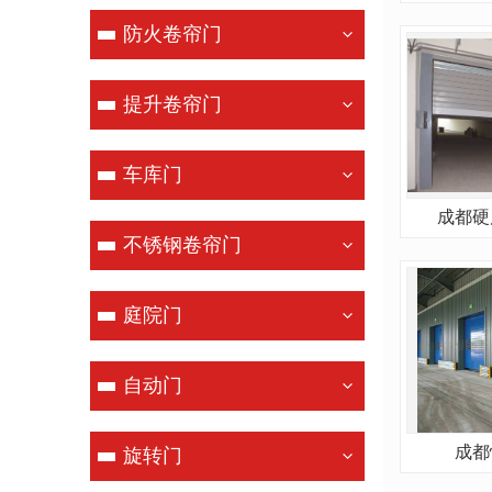
防火卷帘门
提升卷帘门
车库门
成都硬
不锈钢卷帘门
庭院门
自动门
成都
旋转门