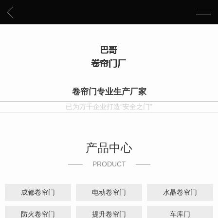
卷帘门专业生产厂家
已为万千企业打造"安全之门"
产品中心
PRODUCT
成都卷帘门
电动卷帘门
水晶卷帘门
防火卷帘门
提升卷帘门
车库门