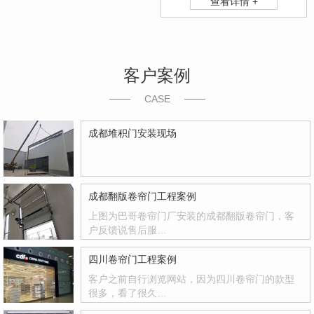
查看详情 +
客户案例
CASE
成都堆积门安装现场
成都翻版卷帘门工程案例
上图为巴哥卷帘门厂安装的成都翻版卷帘门，客
户反馈说售后服…
四川卷帘门工程案例
客户之前自行浏览网站，因为四川卷帘门的款型
很多，看了很久…